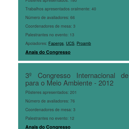
Pôsteres apresentados: 180
Trabalhos apresentados oralmente: 40
Número de avaliadores: 66
Coordenadores de mesa: 3
Palestrantes no evento: 13
Apoiadores:
Fapergs
,
UCS
,
Proamb
Anais do Congresso
3º Congresso Internacional de
para o Meio Ambiente - 2012
Pôsteres apresentados: 201
Número de avaliadores: 76
Coordenadores de mesa: 3
Palestrantes no evento: 12
Anais do Congresso