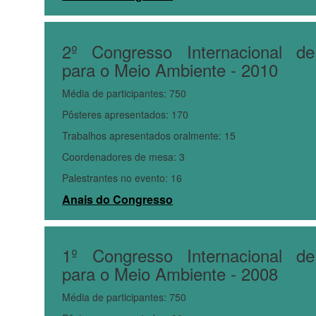
2º Congresso Internacional de
para o Meio Ambiente - 2010
Média de participantes: 750
Pôsteres apresentados: 170
Trabalhos apresentados oralmente: 15
Coordenadores de mesa: 3
Palestrantes no evento: 16
Anais do Congresso
1º Congresso Internacional de
para o Meio Ambiente - 2008
Média de participantes: 750