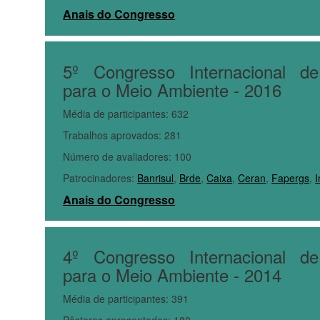
Anais do Congresso
5º Congresso Internacional de
para o Meio Ambiente - 2016
Média de participantes: 632
Trabalhos aprovados: 281
Número de avaliadores: 100
Patrocinadores:
Banrisul
,
Brde
,
Caixa
,
Ceran
,
Fapergs
,
Anais do Congresso
4º Congresso Internacional de
para o Meio Ambiente - 2014
Média de participantes: 391