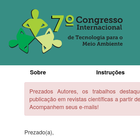
Sobre
Instruções
Prezados Autores, os trabalhos destaq
publicação em revistas científicas a partir 
Acompanhem seus e-mails!
Prezado(a),